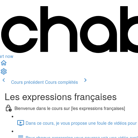
art now
Cours précédent
Cours complétés
Les expressions françaises
Bienvenue dans le cours sur [les expressions françaises]
Dans ce cours, je vous propose une foule de vidéos pour m
Pour chaque expression vous pourrez voir une vidéo expli